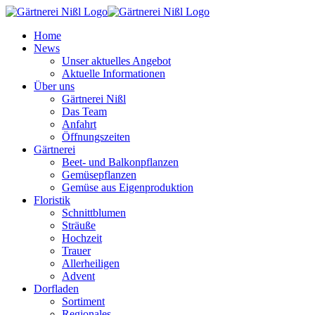
Home
News
Unser aktuelles Angebot
Aktuelle Informationen
Über uns
Gärtnerei Nißl
Das Team
Anfahrt
Öffnungszeiten
Gärtnerei
Beet- und Balkonpflanzen
Gemüsepflanzen
Gemüse aus Eigenproduktion
Floristik
Schnittblumen
Sträuße
Hochzeit
Trauer
Allerheiligen
Advent
Dorfladen
Sortiment
Regionales