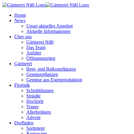
Home
News
Unser aktuelles Angebot
Aktuelle Informationen
Über uns
Gärtnerei Nißl
Das Team
Anfahrt
Öffnungszeiten
Gärtnerei
Beet- und Balkonpflanzen
Gemüsepflanzen
Gemüse aus Eigenproduktion
Floristik
Schnittblumen
Sträuße
Hochzeit
Trauer
Allerheiligen
Advent
Dorfladen
Sortiment
Regionales